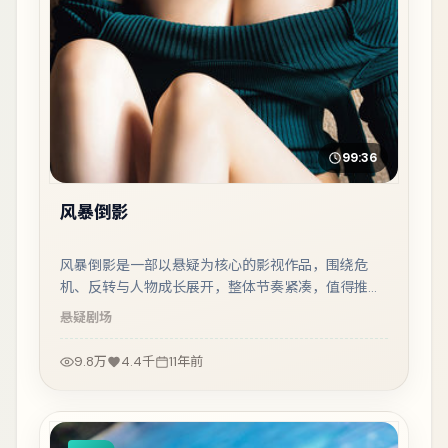
99:36
风暴倒影
风暴倒影是一部以悬疑为核心的影视作品，围绕危
机、反转与人物成长展开，整体节奏紧凑，值得推荐
观看。
悬疑
剧场
9.8万
4.4千
11年前