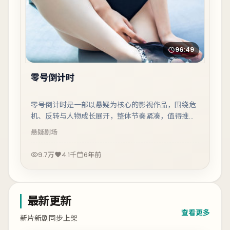
96:49
零号倒计时
零号倒计时是一部以悬疑为核心的影视作品，围绕危
机、反转与人物成长展开，整体节奏紧凑，值得推荐
观看。
悬疑
剧场
9.7万
4.1千
6年前
最新更新
查看更多
新片新剧同步上架