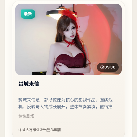
最新
89:38
焚城来信
焚城来信是一部以惊悚为核心的影视作品，围绕危
机、反转与人物成长展开，整体节奏紧凑，值得推荐
观看。
惊悚
剧场
4.6万
3.3千
5年前