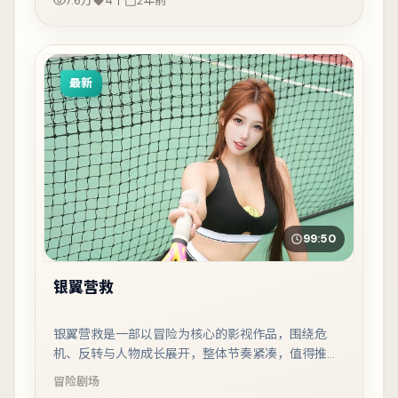
7.6万
4千
2年前
最新
99:50
银翼营救
银翼营救是一部以冒险为核心的影视作品，围绕危
机、反转与人物成长展开，整体节奏紧凑，值得推荐
观看。
冒险
剧场