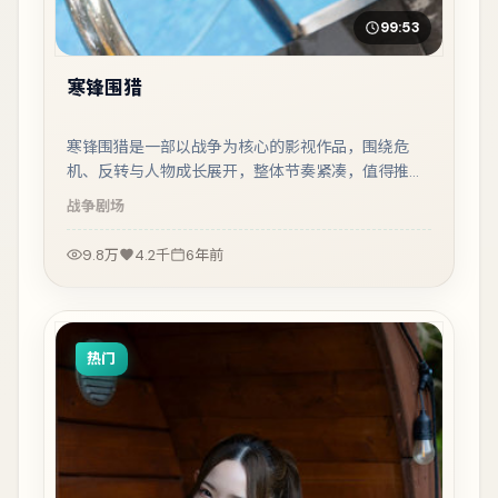
99:53
寒锋围猎
寒锋围猎是一部以战争为核心的影视作品，围绕危
机、反转与人物成长展开，整体节奏紧凑，值得推荐
观看。
战争
剧场
9.8万
4.2千
6年前
热门