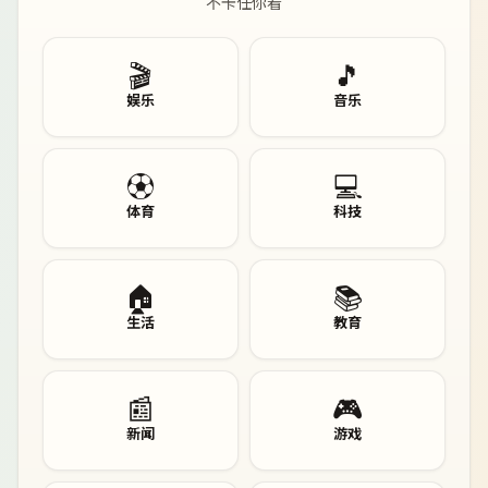
不卡任你看
🎬
🎵
娱乐
音乐
⚽
💻
体育
科技
🏠
📚
生活
教育
📰
🎮
新闻
游戏