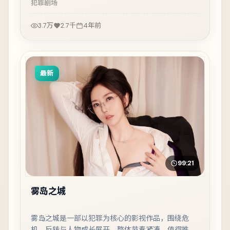
犯罪
剧场
3.7万
2.7千
4年前
最新
99:21
雾岛之城
雾岛之城是一部以犯罪为核心的影视作品，围绕危
机、反转与人物成长展开，整体节奏紧凑，值得推荐