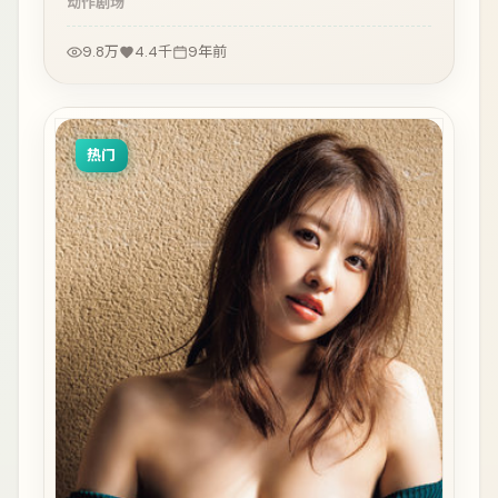
动作
剧场
9.8万
4.4千
9年前
热门