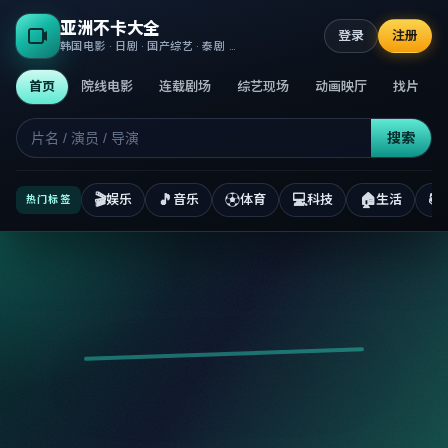
亚洲不卡大全
登录
注册
韩国电影 · 日剧 · 国产综艺 · 泰剧 · 高清正版不卡
首页
院线电影
连载剧场
综艺现场
动画映厅
找片
搜索
🎬
🎵
⚽
💻
🏠
📚
娱乐
音乐
体育
科技
生活
热门标签